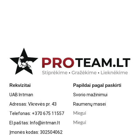
Rekvizitai
Papildai pagal paskirti
UAB Intman
Svorio mažinimui
Adresas: V.krevės pr. 43
Raumenų masei
Telefonas: +370 675 11557
Miegui
El.paštas: Info@intman.lt
Miegui
Įmonės kodas: 302504062