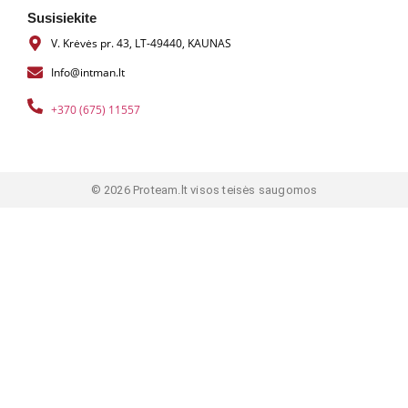
Susisiekite
V. Krėvės pr. 43, LT-49440, KAUNAS
Info@intman.lt
+370 (675) 11557
© 2026 Proteam.lt visos teisės saugomos