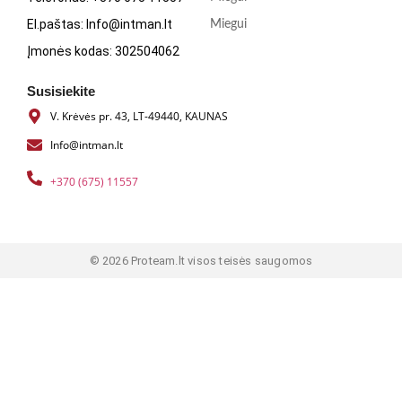
sausoje, vaikams nepasiekiamoje vietoje, toliau nuo tiesioginių
El.paštas: Info@intman.lt
Miegui
saulės spindulių.
Įmonės kodas: 302504062
Prieš pradedant vartoti, rekomenduojame pasikonsultuoti su
Susisiekite
treneriu, sporto gydytoju arba mitybos specialistu. Neviršyti
V. Krėvės pr. 43, LT-49440, KAUNAS
rekomenduojamos paros normos.
Info@intman.lt
Gamintojas:
BioTech USA Kft. 1033 Budapest, Kiscsikós köz 11.,
+370 (675) 11557
Hungary
Kilmės šalis:
Vengrija
© 2026 Proteam.lt visos teisės saugomos
.