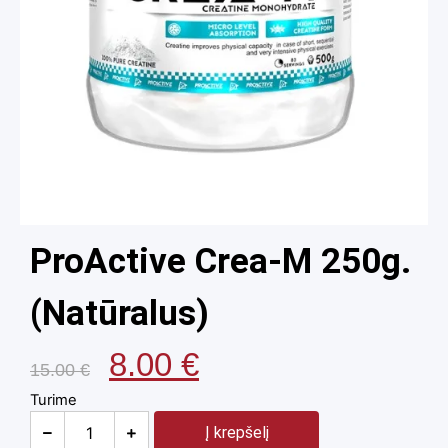
ProActive Crea-M 250g.
(Natūralus)
8.00
€
15.00
€
Turime
Į krepšelį