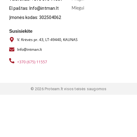
El.paštas: Info@intman.lt
Miegui
Įmonės kodas: 302504062
Susisiekite
V. Krėvės pr. 43, LT-49440, KAUNAS
Info@intman.lt
+370 (675) 11557
© 2026 Proteam.lt visos teisės saugomos