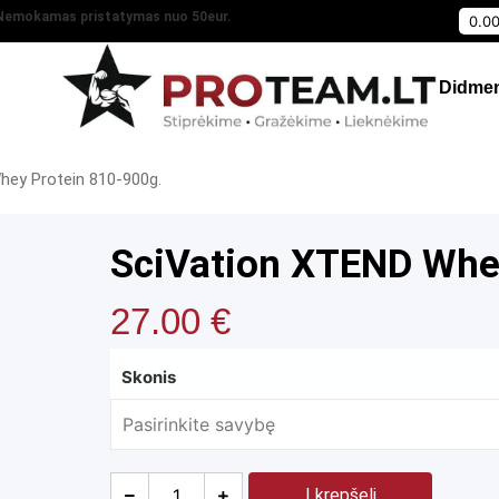
Nemokamas pristatymas nuo 50eur.
0.0
Didmen
hey Protein 810-900g.
SciVation XTEND Whe
27.00
€
Skonis
Į krepšelį