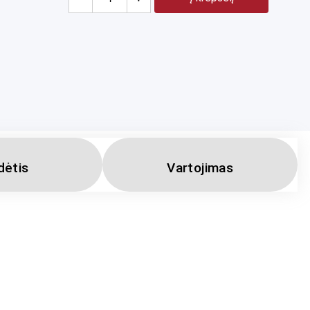
dėtis
Vartojimas
isto produktas su saldikliais, skirtas sportininkams.
no išrūgų koncentrato, hidrolizato ir izoliato 
asi priklausomai nuo produkto skonio.
patingu skoniu. Šis produktas padės palaikyti normalią 
eigoje.

po 28 g).
l, riebalai 1,7 g., iš kurių sočiųjų riebalų 1,1 g.,