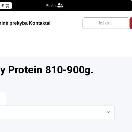
0
€
Profilis
inė prekyba
Kontaktai
y Protein 810-900g.