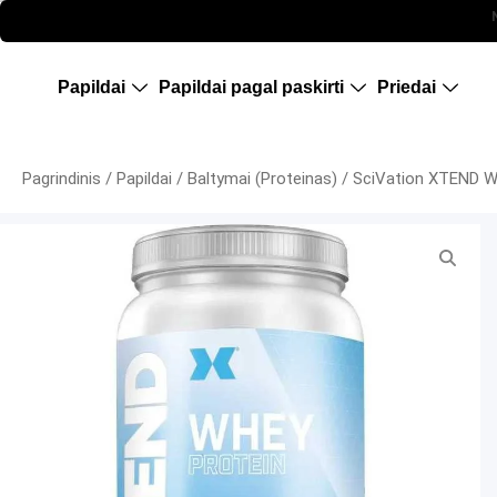
Maisto papildai sportui, papildai riebalu deginimui, papildai mases auginimui, proteinas, kreatinas,, pirkti , maisto papildu parduotuve, riebalu degintojas, baltymai, kaunas
Papildai
Papildai pagal paskirti
Priedai
Pagrindinis
/
Papildai
/
Baltymai (Proteinas)
/ SciVation XTEND W