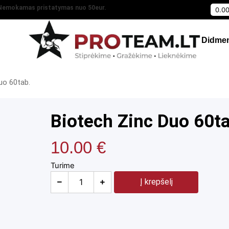
Nemokamas pristatymas nuo 50eur.
0.0
Didmen
uo 60tab.
Biotech Zinc Duo 60t
10.00
€
Turime
Į krepšelį