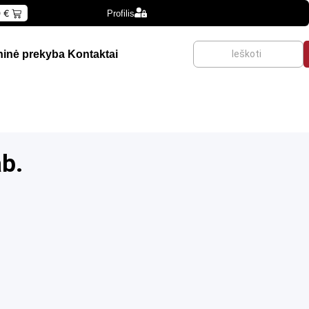
0
€
Profilis
inė prekyba
Kontaktai
ab.