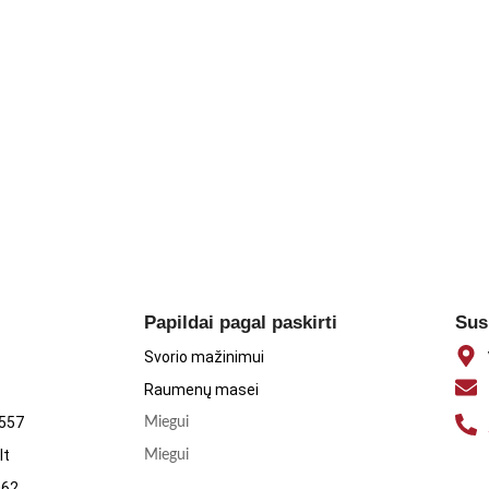
a [stabilizatoriai (polivinilo alkoholis-polietilenglikolio-
čios medžiagos (talkas, riebalų rūgščių mono- ir digliceridai), dažiklis
edžiagos (magnio druskos, neriebios rūgštys, silicio dioksidas),
ušinių, sojos, riešutų produktus, žuvį ir vėžiagyvius, gali būti jų
Papildai pagal paskirti
Sus
ieš valgį.
Svorio mažinimui
bu sveika ir subalansuota mityba. Maisto papildas neturėtų būti
Raumenų masei
stoti ar maitinate krūtimi, prieš vartodami šį produktą pasitarkite su
1557
Miegui
usoje, vaikams nepasiekiamoje vietoje, toliau nuo tiesioginių saulės
lt
Miegui
062