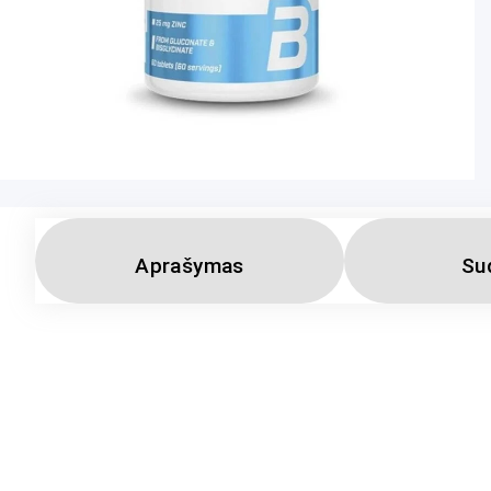
Aprašymas
Su
Biotech Zinc –
Cinkas – mineralas, reikalingas visam žmogaus or
prisidėti prie normalios baltymų sintezės, gali padėti palaikyti sv
Grynasis kiekis:
60 tablečių (30 porcijų)