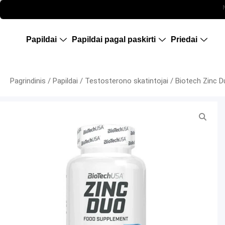
Maisto papildai sportui, papildai riebalu deginimui, papildai mases auginimui, proteinas, kreatinas,, pirkti , maisto papildu parduotuve, riebalu degintojas, baltymai, kaunas
Papildai
Papildai pagal paskirti
Priedai
Pagrindinis
/
Papildai
/
Testosterono skatintojai
/ Biotech Zinc D