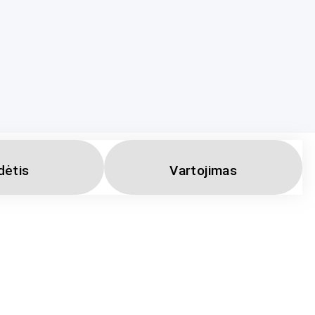
dėtis
Vartojimas
ganizmui, stiprios imuninės sistemos palaikymui. Cinkas gali
eikus plaukus, nagus bei odą.