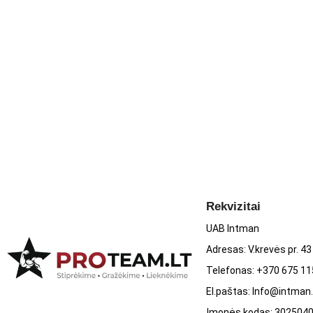
Maistinė vertė
,
Porcijoje (2 tabletės)
,
RMV%*
Cinkas (iš cinko oksido ir cinko bisglicinato), 24 mg, 240%
*Referencinė maistinė vertė
Sudedamosios dalys:
Užpildas (celiuliozės gelis), dengimo medžiag
transmetalio polimeras, polivinilo alkoholis), kietėjimą reguliuojan
(titano dioksidas)], cinko oksidas 1,3%, lipnumą reguliuojančios m
cinko bisglicinatas – 1,1%.
Dėmesio! Pagaminta naudojant įrenginį, kuris apdoroja pieno, kia
pėdsakų.
Rekvizitai
Vartojimas
: Gerkite po 2 tabletes per dieną su stikline vandens pr
UAB Intman
Įspėjimai! Neviršyti rekomenduojamos paros normos!
Svar
Adresas: V.krevės pr. 43
vartojamas kaip maisto pakaitalas. Jei esate nėščia, planuojate pa
Telefonas: +370 675 1
savo sveikatos priežiūros specialistu. Laikyti gerai uždarytą, sa
El.paštas: Info@intman.
spindulių.
Įmonės kodas: 302504