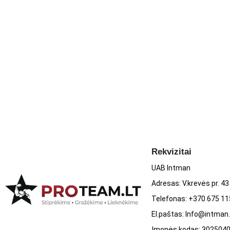
Vitaminas C (askorbo rūgštis), 80 mg, 89%
Vitaminas E (d-alfa-Tokoferolis), 30 IU, 133%
Vitaminas D (cholekalciferolis), 400 IU, 67%
Tiaminas (B1; tiamino mononitratas), 5.6 mg, 467%
Riboflavinas (B2), 1.4 mg, 108%
Vitaminas B6 (piridoksinas HCL), 7 mg, 538%
Niacinas (B3; niacinamidas), 16 mg, 100%
Folio rūgštis, 400 mcg, 100%
Biotinas, 50 mcg, 167%
Rekvizitai
Vitaminas B12 (cianokobalaminas), 50 mcg, 2083%
UAB Intman
Adresas: V.krevės pr. 43
Kalcis (kalcio karbonatas), 80 mg, 8%
Telefonas: +370 675 1
Magnis (magnio oksidas), 57 mg, 14%
El.paštas: Info@intman.
Cinkas (cinko oksidas), 5 mg, 45%
Įmonės kodas: 302504