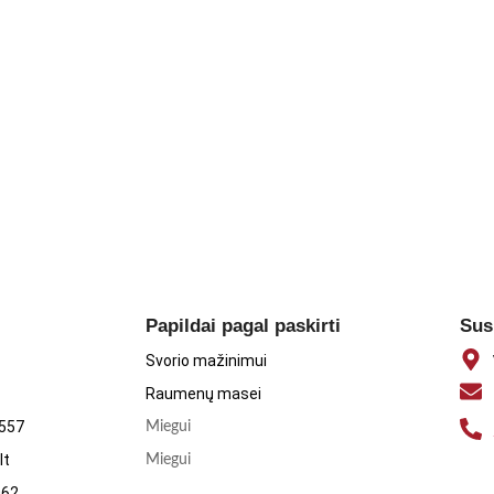
Papildai pagal paskirti
Sus
Svorio mažinimui
Raumenų masei
1557
Miegui
lt
Miegui
062