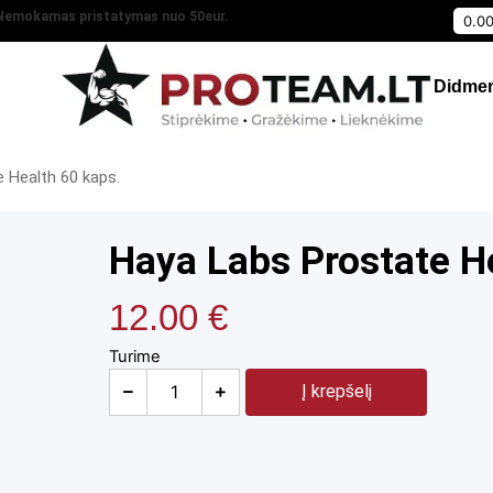
Nemokamas pristatymas nuo 50eur.
0.0
Didmen
 Health 60 kaps.
Haya Labs Prostate H
12.00
€
Turime
Į krepšelį