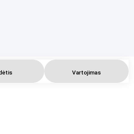
dėtis
Vartojimas
ių derinys, padedantis palaikyti normalią prostatos veiklą. Gali padėti 
sias su prostatos liauka, stiprinti bendrą prostatos, šlapimo pūslės 