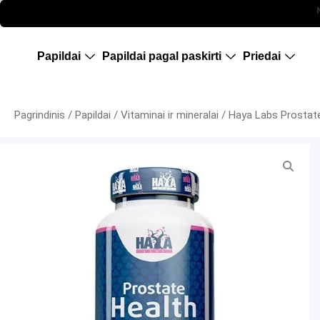
Maisto papildai sportui, papildai riebalu deginimui, papildai mases auginimui, proteinas, kreatinas,, pirkti , maisto papildu parduotuve, riebalu degintojas, baltymai, kaunas
Papildai
Papildai pagal paskirti
Priedai
Pagrindinis
/
Papildai
/
Vitaminai ir mineralai
/ Haya Labs Prostate