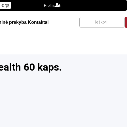
0
€
Profilis
inė prekyba
Kontaktai
ealth 60 kaps.